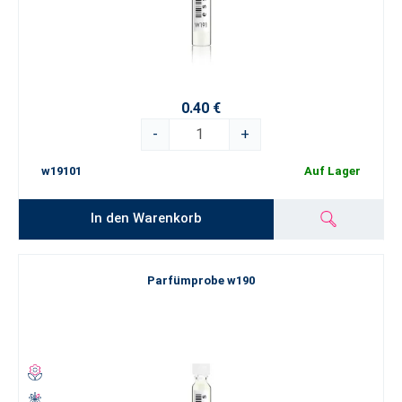
0.40 €
-
+
w19101
Auf Lager
In den Warenkorb
Parfümprobe w190