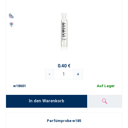
0.40 €
-
+
w18601
Auf Lager
In den Warenkorb
Parfümprobe w185