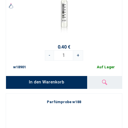
0.40 €
-
+
w18901
Auf Lager
In den Warenkorb
Parfümprobe w188