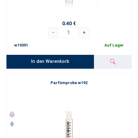
0.40 €
-
+
w19301
Auf Lager
In den Warenkorb
Parfümprobe w192