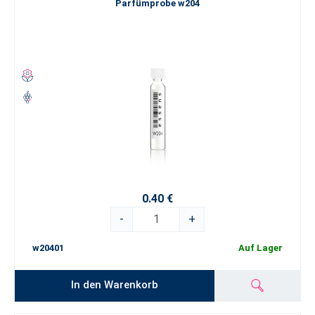
Parfümprobe w204
0.40 €
-
+
w20401
Auf Lager
In den Warenkorb