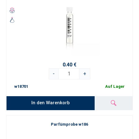
0.40 €
-
+
w18701
Auf Lager
In den Warenkorb
Parfümprobe w186