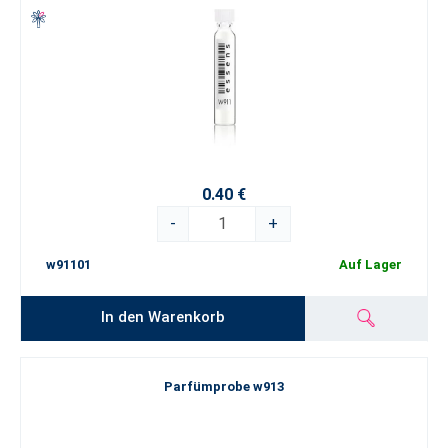
0.40 €
-
+
w91101
Auf Lager
In den Warenkorb
Parfümprobe w913