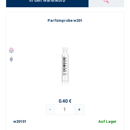
In den Warenkorb
Parfümprobe w201
0.40 €
-
+
w20101
Auf Lager