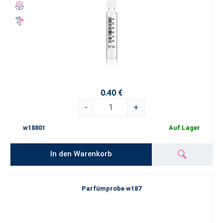
0.40 €
-
+
w18801
Auf Lager
In den Warenkorb
Parfümprobe w187