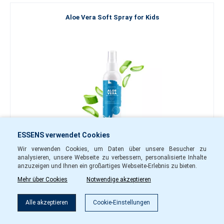
Aloe Vera Soft Spray for Kids
ESSENS verwendet Cookies
Wir verwenden Cookies, um Daten über unsere Besucher zu
20.70 €
analysieren, unsere Webseite zu verbessern, personalisierte Inhalte
anzuzeigen und Ihnen ein großartiges Webseite-Erlebnis zu bieten.
-
+
Mehr über Cookies
Notwendige akzeptieren
ave66
Auf Lager
Alle akzeptieren
Cookie-Einstellungen
In den Warenkorb