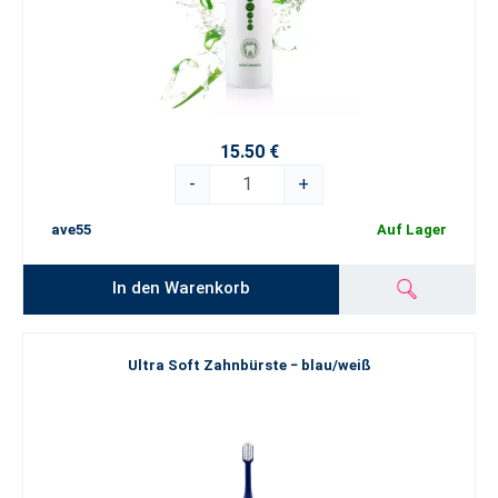
15.50 €
-
+
ave55
Auf Lager
In den Warenkorb
Ultra Soft Zahnbürste − blau/weiß