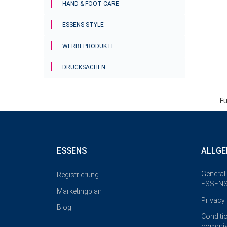
HAND & FOOT CARE
ESSENS STYLE
WERBEPRODUKTE
DRUCKSACHEN
Fü
ESSENS
ALLGE
General
Registrierung
ESSENS
Marketingplan
Privacy 
Blog
Conditi
commis