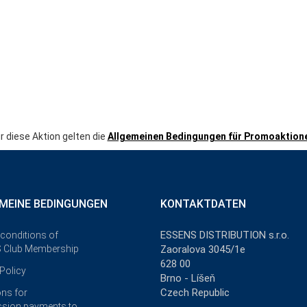
r diese Aktion gelten die
Allgemeinen Bedingungen für Promoaktion
MEINE BEDINGUNGEN
KONTAKTDATEN
ESSENS DISTRIBUTION s.r.o.
 conditions of
 Club Membership
Zaoralova 3045/1e
628 00
Policy
Brno - Líšeň
Czech Republic
ons for
sion payments to