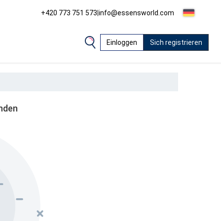
+420 773 751 573
|
info@essensworld.com
Einloggen
Sich registrieren
unden