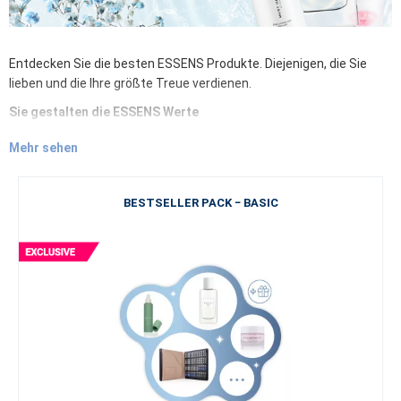
Entdecken Sie die besten ESSENS Produkte. Diejenigen, die Sie
lieben und die Ihre größte Treue verdienen.
Sie gestalten die ESSENS Werte
Entdecken Sie die ESSENS Bestseller. Hier können Sie die
Mehr sehen
beliebtesten und meistverkauften Produkte
aus den Bereichen
dekorative Kosmetik, Gesichts- und Körperpflege,
Nahrungsergänzungsmittel oder Parfums erkunden –
seien Sie
BESTSELLER PACK − BASIC
Teil der Bestseller-Welt von ESSENS
. Ihre Zufriedenheit und Ihre
Meinung interessiert uns.
Qualität und Selbstvertrauen
Egal, ob Sie in den Sonnenurlaub am Meer fahren oder in
verschneite Berge zu einer Hütte mit Duft von Zimt, Tannennadeln
und Glühwein. Egal, ob Sie Ihren Alltag erleben oder sich auf ein
besonderes Ereignis vorbereiten, Sie möchten immer die
hochwertigste Kosmetik oder ein luxuriöses Parfum zur Hand
haben.
Schönheit und sich schön fühlen
– das bringt Freude in