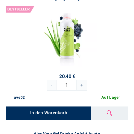
20.40 €
-
+
ave02
Auf Lager
In den Warenkorb
Aloe Vera Gel Drink − Apfel + Acai −