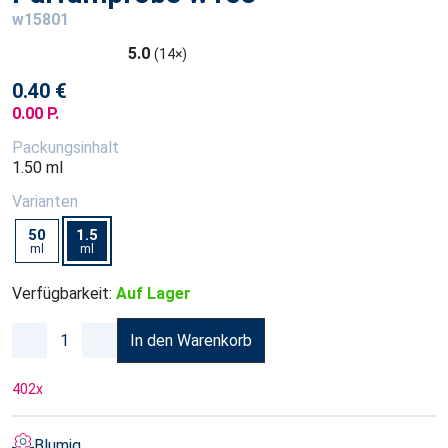
w15801
5.0
(14×)
0.40 €
0.00 P.
Packungsinhalt
1.50 ml
Varianten
50
1.5
ml
ml
Verfügbarkeit:
Auf Lager
In den Warenkorb
402
x
Blumig