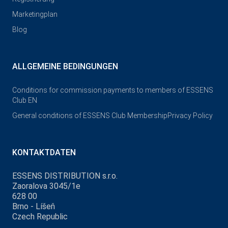
Marketingplan
Blog
ALLGEMEINE BEDINGUNGEN
Conditions for commission payments to members of ESSENS
Club EN
General conditions of ESSENS Club Membership
Privacy Policy
KONTAKTDATEN
ESSENS DISTRIBUTION s.r.o.
Zaoralova 3045/1e
628 00
Brno - Líšeň
Czech Republic