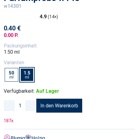
w14301
4.9
(14×)
0.40 €
0.00 P.
Packungsinhalt
1.50 ml
Varianten
50
1.5
ml
ml
Verfügbarkeit:
Auf Lager
In den Warenkorb
187
x
Blumig
Holzig