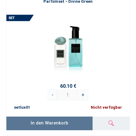
Parfümset − Divine Green
60.10 €
-
+
setlux01
Nicht verfügbar
In den Warenkorb