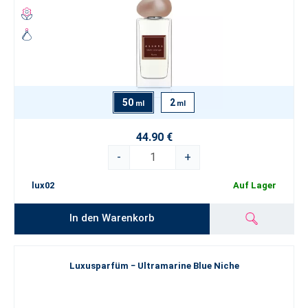
50
2
ml
ml
44.90 €
-
+
lux02
Auf Lager
In den Warenkorb
Luxusparfüm − Ultramarine Blue Niche