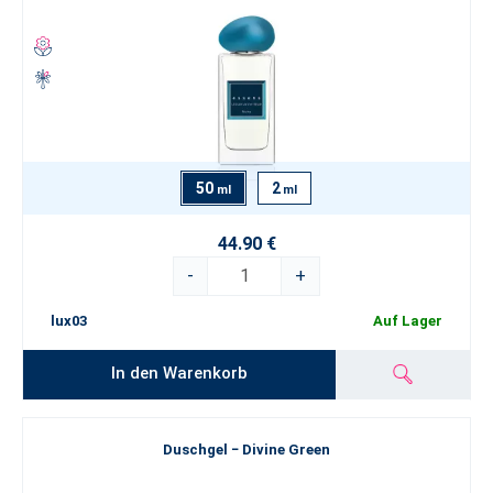
50
2
ml
ml
44.90 €
-
+
lux03
Auf Lager
In den Warenkorb
Duschgel − Divine Green