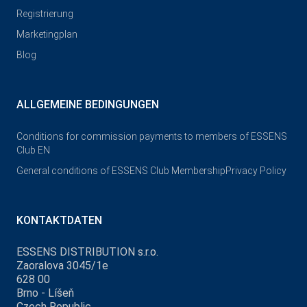
Registrierung
Marketingplan
Blog
ALLGEMEINE BEDINGUNGEN
Conditions for commission payments to members of ESSENS
Club EN
General conditions of ESSENS Club Membership
Privacy Policy
KONTAKTDATEN
ESSENS DISTRIBUTION s.r.o.
Zaoralova 3045/1e
628 00
Brno - Líšeň
Czech Republic