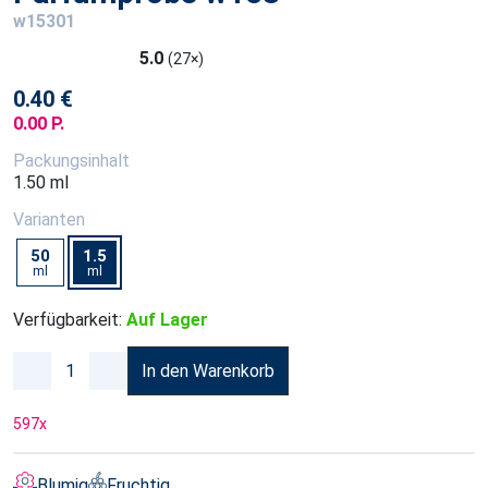
w15301
5.0
(27×)
0.40 €
0.00 P.
Packungsinhalt
1.50 ml
Varianten
50
1.5
ml
ml
Verfügbarkeit:
Auf Lager
In den Warenkorb
597
x
Blumig
Fruchtig