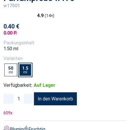
w17501
4.9
(14×)
0.40 €
0.00 P.
Packungsinhalt
1.50 ml
Varianten
50
1.5
ml
ml
Verfügbarkeit:
Auf Lager
In den Warenkorb
609
x
Blumig
Fruchtig