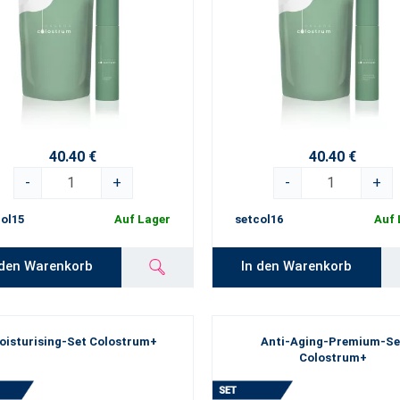
40.40 €
40.40 €
-
+
-
+
ol15
Auf Lager
setcol16
Auf 
 den Warenkorb
In den Warenkorb
oisturising-Set Colostrum+
Anti-Aging-Premium-Se
Colostrum+