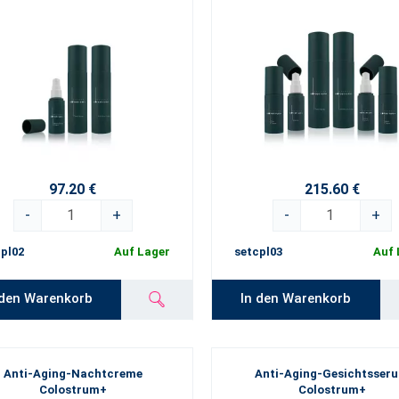
97.20 €
215.60 €
-
+
-
+
pl02
Auf Lager
setcpl03
Auf 
 den Warenkorb
In den Warenkorb
Anti-Aging-Nachtcreme
Anti-Aging-Gesichtsser
Colostrum+
Colostrum+