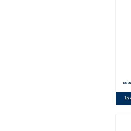
setc
In