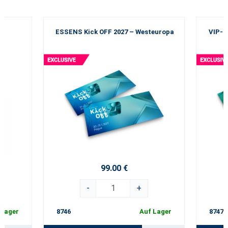
ESSENS Kick OFF 2027 – Westeuropa
VIP-E
99.00 €
-
+
 Lager
8746
Auf Lager
8747