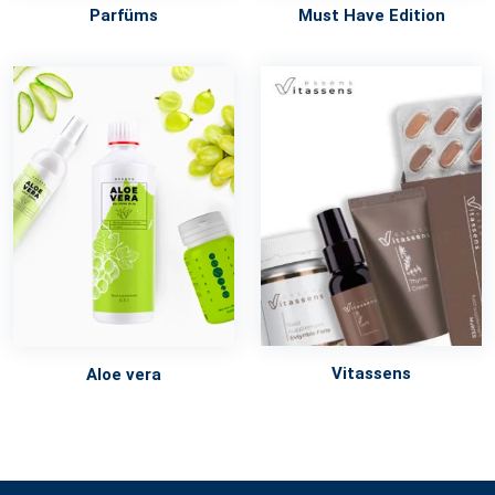
Parfüms
Must Have Edition
Vitassens
Aloe vera