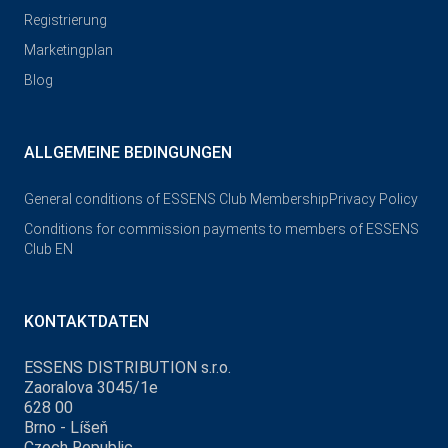
Registrierung
Marketingplan
Blog
ALLGEMEINE BEDINGUNGEN
General conditions of ESSENS Club Membership
Privacy Policy
Conditions for commission payments to members of ESSENS
Club EN
KONTAKTDATEN
ESSENS DISTRIBUTION s.r.o.
Zaoralova 3045/1e
628 00
Brno - Líšeň
Czech Republic