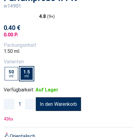
w14901
4.8
(9×)
0.40 €
0.00 P.
Packungsinhalt
1.50 ml
Varianten
50
1.5
ml
ml
Verfügbarkeit:
Auf Lager
In den Warenkorb
436
x
Orientalisch