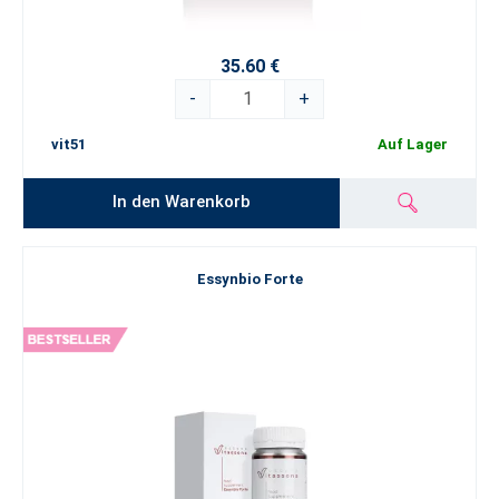
Vitassens
aus und genießen Sie jeden Tag voller Energie und
Vitalität.
35.60 €
-
+
vit51
Auf Lager
In den Warenkorb
Essynbio Forte