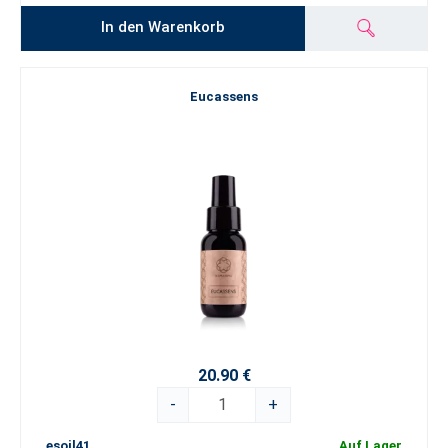
In den Warenkorb
Eucassens
20.90 €
-
+
esoil41
Auf Lager