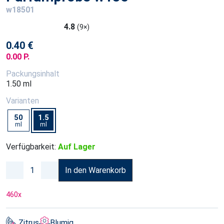
w18501
4.8
(9×)
0.40 €
0.00 P.
Packungsinhalt
1.50 ml
Varianten
50
1.5
ml
ml
Verfügbarkeit:
Auf Lager
In den Warenkorb
460
x
Zitrus
Blumig