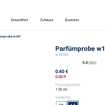
Gesundheit
Zuhause
Business
ümprobe w187
Parfümprobe w
w18701
5.0
(22×)
0.40 €
0.00 P.
Packungsinhalt
1.50 ml
Varianten