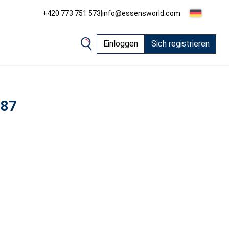
+420 773 751 573
|
info@essensworld.com
Einloggen
Sich registrieren
187