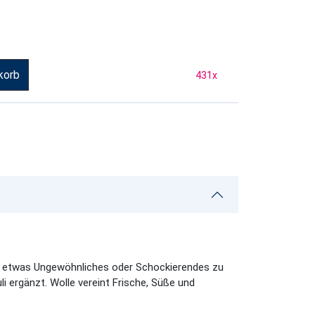
korb
431
x
nd etwas Ungewöhnliches oder Schockierendes zu
i ergänzt. Wolle vereint Frische, Süße und