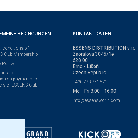
EMEINE BEDINGUNGEN
KONTAKTDATEN
ESSENS DISTRIBUTION s.r.o.
l conditions of
Zaoralova 3045/1e
S Club Membership
628 00
y Policy
Brno - Líšeň
Czech Republic
ions for
ssion payments to
+420 773 751 573
rs of ESSENS Club
Mo - Fri 8:00 - 16:00
info@essensworld.com