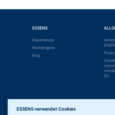
ESSENS
ALLG
Registrierung
Genera
ESSEN
Marketingplan
Privac
Blog
Condit
commi
membe
EN
ESSENS verwendet Cookies