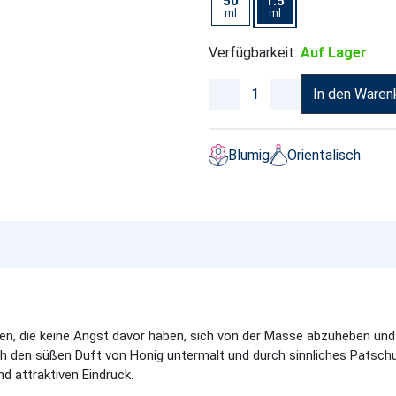
50
1.5
ml
ml
Verfügbarkeit:
Auf Lager
In den Waren
Blumig
Orientalisch
en, die keine Angst davor haben, sich von der Masse abzuheben u
rch den süßen Duft von Honig untermalt und durch sinnliches Patschul
nd attraktiven Eindruck.