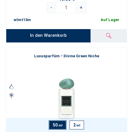
-
+
wlmt13m
Auf Lager
In den Warenkorb
Luxusparfüm − Divine Green Niche
50
2
ml
ml