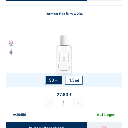
Damen Parfüm w204
50
1.5
ml
ml
27.80 €
-
+
w20450
Auf Lager