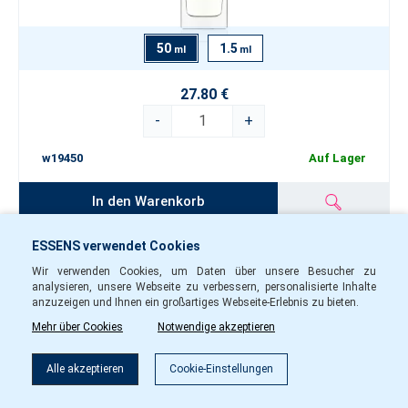
50
1.5
ml
ml
27.80 €
-
+
w19450
Auf Lager
In den Warenkorb
ESSENS verwendet Cookies
Damen Parfüm w193
Wir verwenden Cookies, um Daten über unsere Besucher zu
analysieren, unsere Webseite zu verbessern, personalisierte Inhalte
anzuzeigen und Ihnen ein großartiges Webseite-Erlebnis zu bieten.
Mehr über Cookies
Notwendige akzeptieren
Filter
Alle akzeptieren
Cookie-Einstellungen