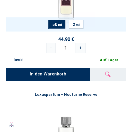
50
2
ml
ml
44.90 €
-
+
lux08
Auf Lager
In den Warenkorb
Luxusparfüm − Nocturne Reserve