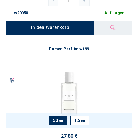
-
+
w20050
Auf Lager
In den Warenkorb
Damen Parfüm w199
50
1.5
ml
ml
27.80 €