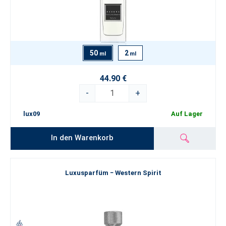
50
2
ml
ml
44.90 €
-
+
lux09
Auf Lager
In den Warenkorb
Luxusparfüm − Western Spirit