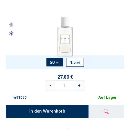
50
1.5
ml
ml
27.80 €
-
+
w91050
Auf Lager
In den Warenkorb