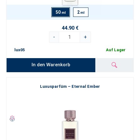
50
2
ml
ml
44.90 €
-
+
lux05
Auf Lager
In den Warenkorb
Luxusparfüm – Eternal Ember