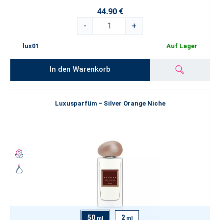
44.90 €
-
+
lux01
Auf Lager
In den Warenkorb
Luxusparfüm − Silver Orange Niche
50
2
ml
ml