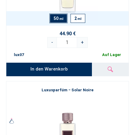
50
2
ml
ml
44.90 €
-
+
lux07
Auf Lager
In den Warenkorb
Luxusparfüm − Solar Noire