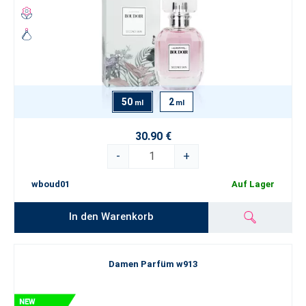
50
2
ml
ml
30.90 €
-
+
wboud01
Auf Lager
In den Warenkorb
Damen Parfüm w913