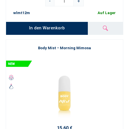
-
+
wlmt12m
Auf Lager
In den Warenkorb
Body Mist − Morning Mimosa
15.60 €