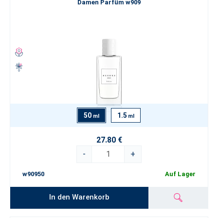
Damen Parfüm w909
50
1.5
ml
ml
27.80 €
-
+
w90950
Auf Lager
In den Warenkorb