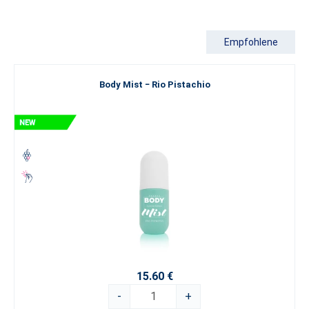
Varianten im Angebot, während
für Männer
ein
charismatisches
Herrenparfum
bereitsteht, das Kraft und Eleganz verkörpert.
Empfohlene
Sehnen Sie sich nach etwas wirklich Außergewöhnlichem, das die
Grenzen der gewöhnlichen Parfümerie überschreitet? Entdecken
Sie unsere luxuriöse
„Luxury Perfume Collection“
, die den
Body Mist − Rio Pistachio
Höhepunkt unserer Kunst darstellt.
Wenn Sie noch auf der Suche nach Ihrer Richtung sind, empfehlen
wir Ihnen, unsere Einteilung nach
Dufttypen
zu erkunden. Lassen
Sie sich von der Welt der Haute Parfumerie verzaubern und wählen
Sie
ein ESSENS-Parfüm
, das Ihr wahres Ich am besten zum
Ausdruck bringt.
15.60 €
-
+