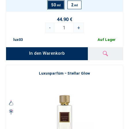
50
2
ml
ml
44.90 €
-
+
lux03
Auf Lager
In den Warenkorb
Luxusparfüm − Stellar Glow