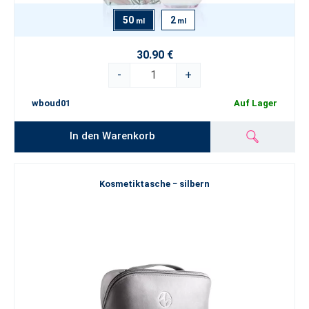
50
2
ml
ml
30.90 €
-
+
wboud01
Auf Lager
In den Warenkorb
Kosmetiktasche − silbern