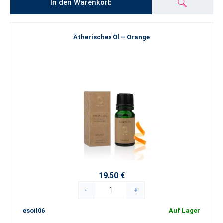
In den Warenkorb
Ätherisches Öl – Orange
19.50 €
-
+
esoil06
Auf Lager