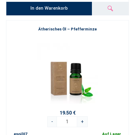
In den Warenkorb
Ätherisches Öl – Pfefferminze
19.50 €
-
+
esoil07
Auf Lager