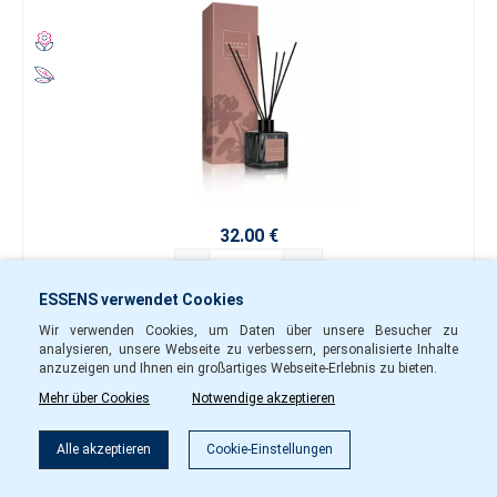
32.00 €
-
+
ESSENS verwendet Cookies
hps08
Auf Lager
Wir verwenden Cookies, um Daten über unsere Besucher zu
analysieren, unsere Webseite zu verbessern, personalisierte Inhalte
anzuzeigen und Ihnen ein großartiges Webseite-Erlebnis zu bieten.
In den Warenkorb
Mehr über Cookies
Notwendige akzeptieren
Filter
Home Perfume − Floral Temptation
Alle akzeptieren
Cookie-Einstellungen