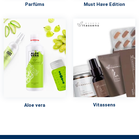
Parfüms
Must Have Edition
Vitassens
Aloe vera