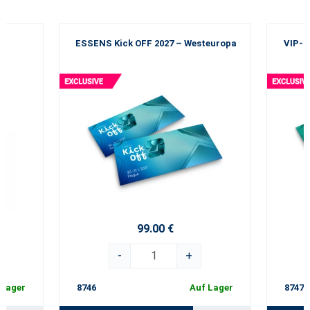
ESSENS Kick OFF 2027 – Westeuropa
VIP-E
99.00 €
-
+
 Lager
8746
Auf Lager
8747