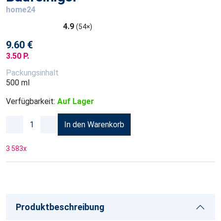
home24
4.9
(54×)
9.60 €
3.50 P.
Packungsinhalt
500 ml
Verfügbarkeit:
Auf Lager
In den Warenkorb
3 583
x
Produktbeschreibung