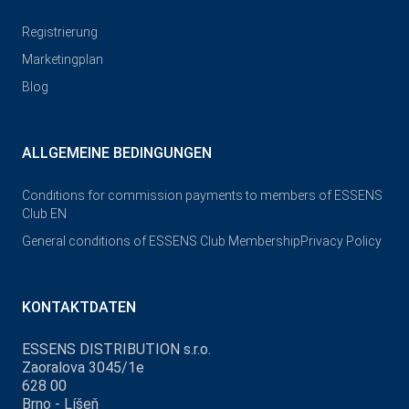
Registrierung
Marketingplan
Blog
ALLGEMEINE BEDINGUNGEN
Conditions for commission payments to members of ESSENS
Club EN
General conditions of ESSENS Club Membership
Privacy Policy
KONTAKTDATEN
ESSENS DISTRIBUTION s.r.o.
Zaoralova 3045/1e
628 00
Brno - Líšeň