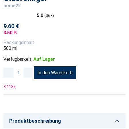
home22
5.0
(36×)
9.60 €
3.50 P.
Packungsinhalt
500 ml
Verfügbarkeit:
Auf Lager
In den Warenkorb
3 118
x
Produktbeschreibung