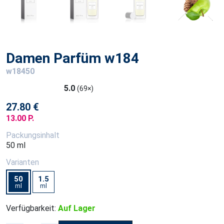
Damen Parfüm w184
w18450
5.0
(69×)
27.80 €
13.00 P.
Packungsinhalt
50 ml
Varianten
50
1.5
ml
ml
Verfügbarkeit:
Auf Lager