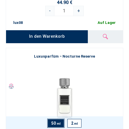
44.90 €
-
+
lux08
Auf Lager
In den Warenkorb
Luxusparfüm − Nocturne Reserve
50
2
ml
ml