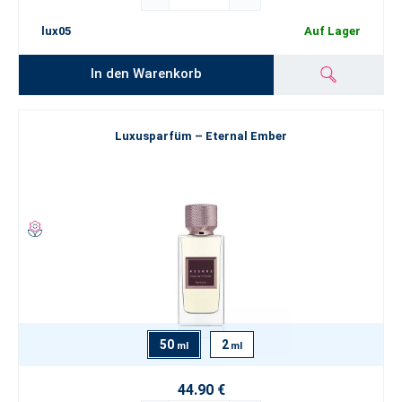
lux05
Auf Lager
In den Warenkorb
Luxusparfüm – Eternal Ember
50
2
ml
ml
44.90 €