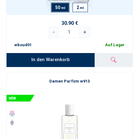
50
2
ml
ml
30.90 €
-
+
wboud01
Auf Lager
In den Warenkorb
Damen Parfüm w913