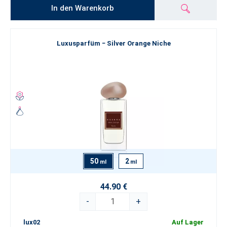
In den Warenkorb
Luxusparfüm − Silver Orange Niche
50
2
ml
ml
44.90 €
-
+
lux02
Auf Lager