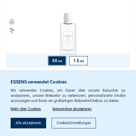
50
1.5
ml
ml
27.80 €
ESSENS verwendet Cookies
-
+
Wir verwenden Cookies, um Daten über unsere Besucher zu
analysieren, unsere Webseite zu verbessern, personalisierte Inhalte
w20250
Auf Lager
anzuzeigen und Ihnen ein großartiges Webseite-Erlebnis zu bieten.
Mehr über Cookies
Notwendige akzeptieren
In den Warenkorb
Filter
Alle akzeptieren
Cookie-Einstellungen
Damen Parfüm w201