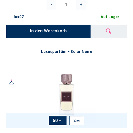
-
+
lux07
Auf Lager
In den Warenkorb
Luxusparfüm − Solar Noire
50
2
ml
ml