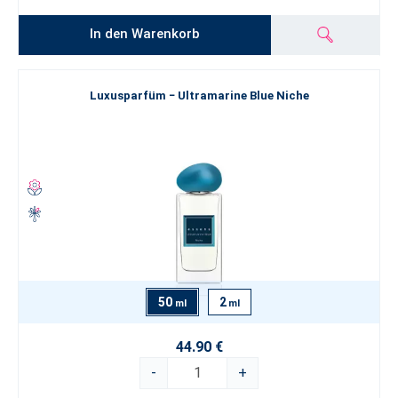
In den Warenkorb
Luxusparfüm − Ultramarine Blue Niche
50
2
ml
ml
44.90 €
-
+