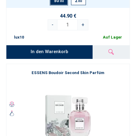
50
2
ml
ml
44.90 €
-
+
lux10
Auf Lager
In den Warenkorb
ESSENS Boudoir Second Skin Parfüm