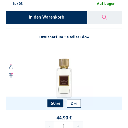
lux03
Auf Lager
In den Warenkorb
Luxusparfüm − Stellar Glow
50
2
ml
ml
44.90 €
-
+