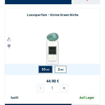
Luxusparfüm − Divine Green Niche
50
2
ml
ml
44.90 €
-
+
lux01
Auf Lager