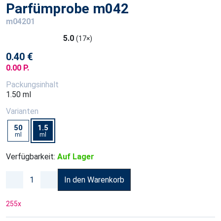
Parfümprobe m042
m04201
5.0
(17×)
0.40 €
0.00 P.
Packungsinhalt
1.50 ml
Varianten
50
1.5
ml
ml
Verfügbarkeit:
Auf Lager
In den Warenkorb
255
x