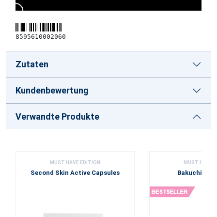
8595610002060
Zutaten
Kundenbewertung
Verwandte Produkte
MUST HAVE EDITION
MUST HAVE E
Second Skin Active Capsules
Bakuchiol-Ö