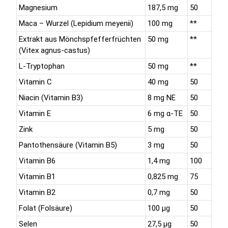
Magnesium
187,5 mg
50
Maca – Wurzel (Lepidium meyenii)
100 mg
**
Extrakt aus Mönchspfefferfrüchten
50 mg
**
(Vitex agnus-castus)
L-Tryptophan
50 mg
**
Vitamin C
40 mg
50
Niacin (Vitamin B3)
8 mg NE
50
Vitamin E
6 mg α-TE
50
Zink
5 mg
50
Pantothensäure (Vitamin B5)
3 mg
50
Vitamin B6
1,4 mg
100
Vitamin B1
0,825 mg
75
Vitamin B2
0,7 mg
50
Folat (Folsäure)
100 µg
50
Selen
27,5 µg
50