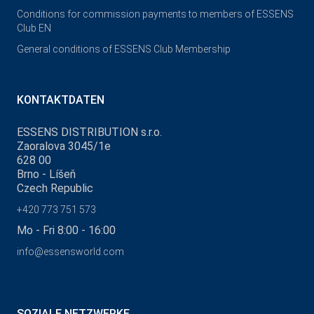
Conditions for commission payments to members of ESSENS
Club EN
General conditions of ESSENS Club Membership
KONTAKTDATEN
ESSENS DISTRIBUTION s.r.o.
Zaoralova 3045/1e
628 00
Brno - Líšeň
Czech Republic
+420 773 751 573
Mo - Fri 8:00 - 16:00
info@essensworld.com
SOZIALE NETZWERKE