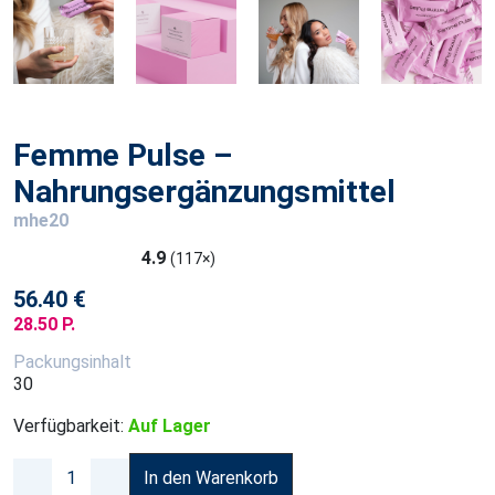
Femme Pulse –
Nahrungsergänzungsmittel
mhe20
4.9
(117×)
56.40 €
28.50 P.
Packungsinhalt
30
Verfügbarkeit:
Auf Lager
In den Warenkorb