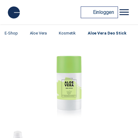
Einloggen
E-Shop
Aloe Vera
Kosmetik
Aloe Vera Deo Stick