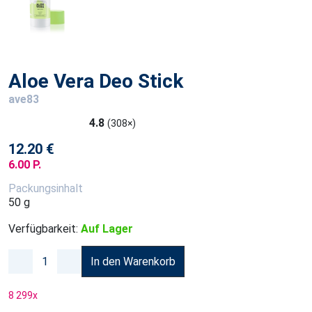
Aloe Vera Deo Stick
ave83
4.8
(308×)
12.20 €
6.00 P.
Packungsinhalt
50 g
Verfügbarkeit:
Auf Lager
In den Warenkorb
8 299
x