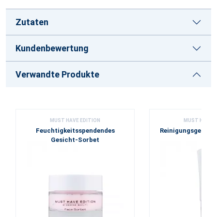
Zutaten
Kundenbewertung
Verwandte Produkte
MUST HAVE EDITION
MUST HAVE E
Feuchtigkeitsspendendes
Reinigungsgel mit 
Gesicht-Sorbet