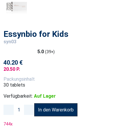
Essynbio for Kids
syn03
5.0
(39×)
40.20 €
20.50 P.
Packungsinhalt
30 tablets
Verfügbarkeit:
Auf Lager
In den Warenkorb
744
x