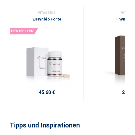
VITASSENS
VITASSE
Essynbio Forte
Thymianc
45.60 €
21.20
Tipps und Inspirationen