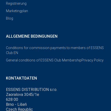
Registrierung
Marketingplan
Blog
ALLGEMEINE BEDINGUNGEN
Conditions for commission payments to members of ESSENS
Club EN
General conditions of ESSENS Club Membership
Privacy Policy
KONTAKTDATEN
ESSENS DISTRIBUTION s.r.o.
Zaoralova 3045/1e
628 00
Brno - Líšeň
Czech Republic