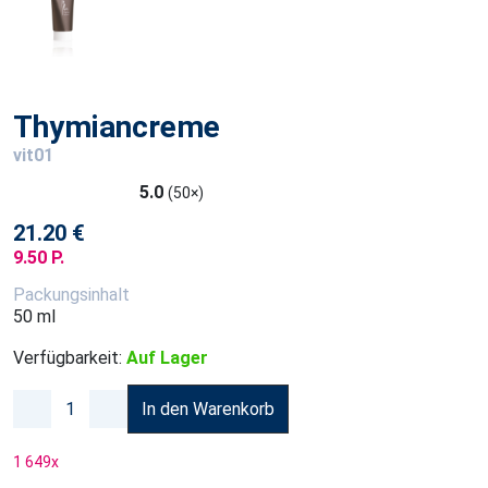
Thymiancreme
vit01
5.0
(50×)
21.20 €
9.50 P.
Packungsinhalt
50 ml
Verfügbarkeit:
Auf Lager
In den Warenkorb
1 649
x