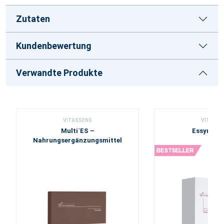
Zutaten
Kundenbewertung
Verwandte Produkte
VITASSENS
VITASSE
Multi´ES –
Essynbio 
Nahrungsergänzungsmittel