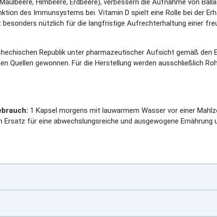
, Maulbeere, Himbeere, Erdbeere), verbessern die Aufnahme von Ball
ktion des Immunsystems bei. Vitamin D spielt eine Rolle bei der E
besonders nützlich für die langfristige Aufrechterhaltung einer fr
hechischen Republik unter pharmazeutischer Aufsicht gemäß den E
chen Quellen gewonnen. Für die Herstellung werden ausschließlich R
ebrauch:
1 Kapsel morgens mit lauwarmem Wasser vor einer Mahlzei
n Ersatz für eine abwechslungsreiche und ausgewogene Ernährung u