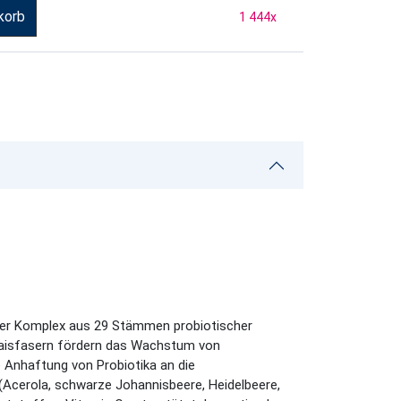
korb
1 444
x
ener Komplex aus 29 Stämmen probiotischer
n Maisfasern fördern das Wachstum von
e Anhaftung von Probiotika an die
(Acerola, schwarze Johannisbeere, Heidelbeere,