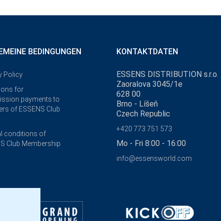
EMEINE BEDINGUNGEN
KONTAKTDATEN
ESSENS DISTRIBUTION s.r.o.
y Policy
Zaoralova 3045/1e
ions for
628 00
ssion payments to
Brno - Líšeň
rs of ESSENS Club
Czech Republic
+420 773 751 573
l conditions of
Mo - Fri 8:00 - 16:00
S Club Membership
info@essensworld.com