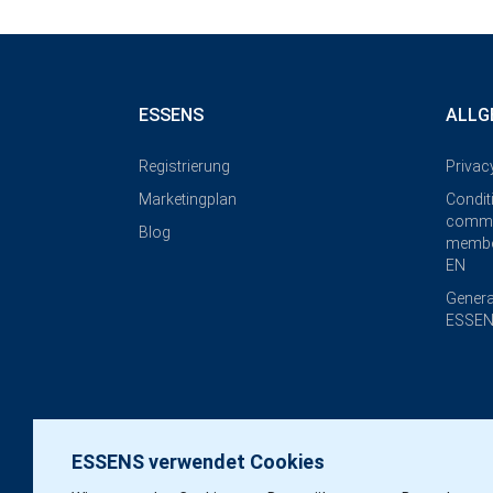
ESSENS
ALLG
Registrierung
Privac
Marketingplan
Condit
commi
Blog
membe
EN
Genera
ESSEN
ESSENS verwendet Cookies