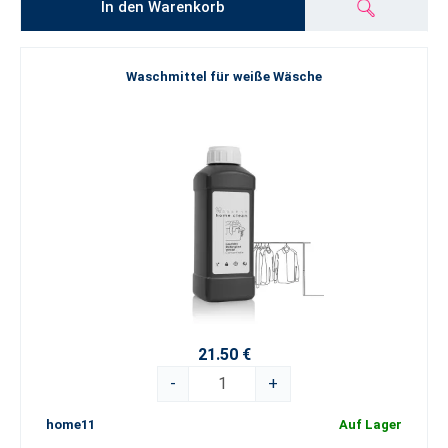
In den Warenkorb
perfekte Mischung aus höchster Qualität, Sorgfalt und
Verantwortung in jedem Tropfen!
Waschmittel für weiße Wäsche
21.50 €
-
+
home11
Auf Lager