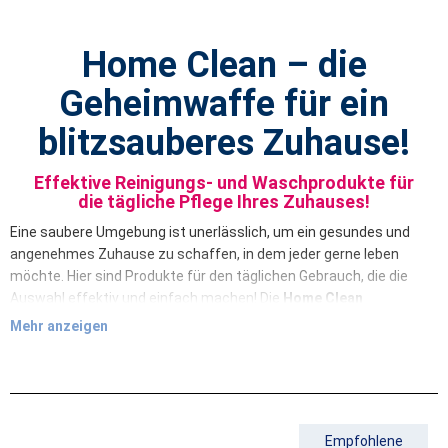
Home Clean – die
Geheimwaffe für ein
blitzsauberes Zuhause!
Effektive Reinigungs- und Waschprodukte für
die tägliche Pflege Ihres Zuhauses!
Eine saubere Umgebung ist unerlässlich, um ein gesundes und
angenehmes Zuhause zu schaffen, in dem jeder gerne leben
möchte. Hier sind Produkte für den täglichen Gebrauch, die die
Auswahl effektiv und einfach machen! Die
Home Clean
Produktlinie wurde unter Berücksichtigung der Bedürfnisse
Mehr anzeigen
moderner Haushalte entwickelt und kombiniert außergewöhnliche
Effizienz, Schonung der Oberflächen und Respekt für die Umwelt.
Unsere Produkte umfassen hochkonzentrierte Produkte, die
effektiv und einfach zu verwenden sind und als Bonus einen
angenehmen Geruch haben.
Empfohlene