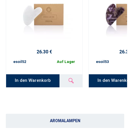
26.30 €
26.3
esoil52
Auf Lager
esoil53
In den Warenkorb
In den Warenko
AROMALAMPEN