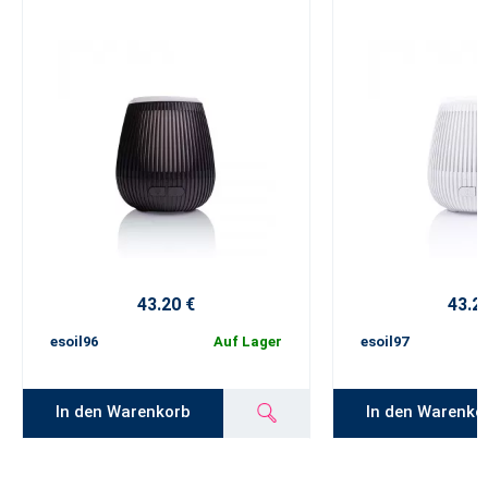
43.20 €
43.2
esoil96
Auf Lager
esoil97
In den Warenkorb
In den Warenko