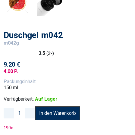
Duschgel m042
m042g
3.5
(2×)
9.20 €
4.00 P.
Packungsinhalt
150 ml
Verfügbarkeit:
Auf Lager
In den Warenkorb
190
x