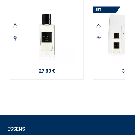
27.80 €
38.10
ESSENS