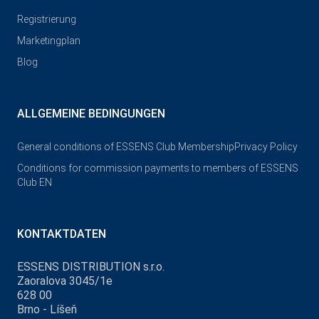
Registrierung
Marketingplan
Blog
ALLGEMEINE BEDINGUNGEN
General conditions of ESSENS Club Membership
Privacy Policy
Conditions for commission payments to members of ESSENS
Club EN
KONTAKTDATEN
ESSENS DISTRIBUTION s.r.o.
Zaoralova 3045/1e
628 00
Brno - Líšeň