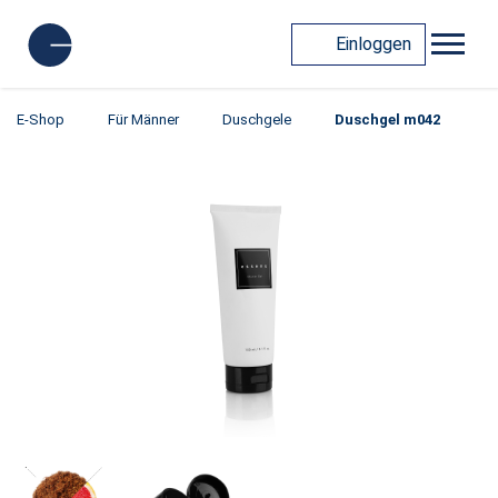
Einloggen
E-Shop
Für Männer
Duschgele
Duschgel m042