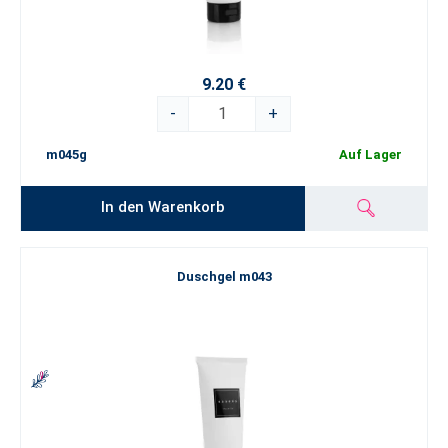
9.20 €
-
+
m045g
Auf Lager
In den Warenkorb
Duschgel m043