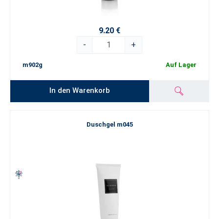
9.20 €
-
+
m902g
Auf Lager
In den Warenkorb
Duschgel m045