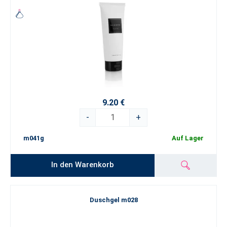
9.20 €
-
+
m041g
Auf Lager
In den Warenkorb
Duschgel m028