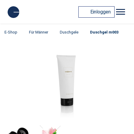
Einloggen
E-Shop
Für Männer
Duschgele
Duschgel m003