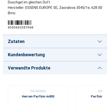
Duschgel im gleichen Duft.
Hersteller: ESSENS EUROPE SE, Zaoralova 3045/1e, 628 00
Brno
8595603587048
Zutaten
Kundenbewertung
Verwandte Produkte
FÜR MÄNNER
FÜR MÄN
Herren Parfüm m003
Parfümprob