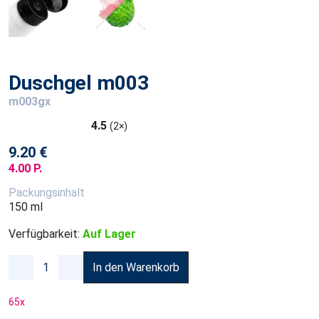
Duschgel m003
m003gx
4.5
(2×)
9.20 €
4.00 P.
Packungsinhalt
150 ml
Verfügbarkeit:
Auf Lager
In den Warenkorb
65
x