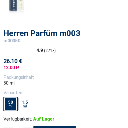
Herren Parfüm m003
m00350
4.9
(271×)
26.10 €
12.00 P.
Packungsinhalt
50 ml
Varianten
50
1.5
ml
ml
Verfügbarkeit:
Auf Lager