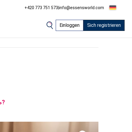
+420 773 751 573
|
info@essensworld.com
Einloggen
Sich registrieren
ь?