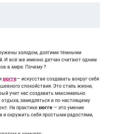
ружены холодом, долгими тёмными
й. И всё же именно датчан считают одним
ов в мире. Почему ?
ии
хюгге
— искусстве создавать вокруг себя
ушевного спокойствия. Это стиль жизни,
рый учит нас создавать максимально
 отдыха, замедляться и по-настоящему
нт. На практике
хюгге
— это умение
а и окружить себя простыми радостями,
ветом в комнате;