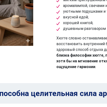
аромалампой, свечами 
уютными подушками и 
вкусной едой;
хорошей книгой;
душевным разговором с
Хюгге словно останавливае
восстановить внутренний б
здоровый способ отдыха дл
близка философии хюгге, 
хотя бы на мгновение отк
ощущение гармонии
.
способна целительная сила а