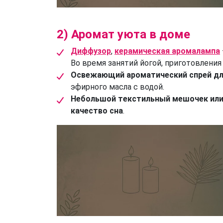
2) Аромат уюта в доме
Диффузор
,
керамическая аромалампа
Во время занятий йогой, приготовлен
Освежающий ароматический спрей д
эфирного масла с водой.
Небольшой текстильный мешочек или 
качество сна
.