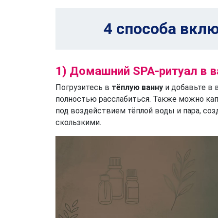
4 способа вкл
1) Домашний SPA-ритуал в в
Погрузитесь в
тёплую ванну
и добавьте в 
полностью расслабиться. Также можно капн
под воздействием тёплой воды и пара, со
скользкими.