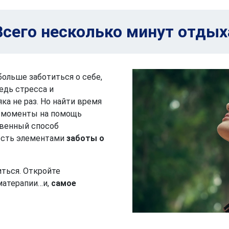
Всего несколько минут отдых
больше заботиться о себе,
едь стресса и
а не раз. Но найти время
ие моменты на помощь
твенный способ
ость элементами
заботы о
иться. Откройте
оматерапии…и,
самое