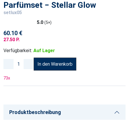
Parfümset − Stellar Glow
setlux05
5.0
(5×)
60.10 €
27.50 P.
Verfügbarkeit:
Auf Lager
In den Warenkorb
73
x
Produktbeschreibung