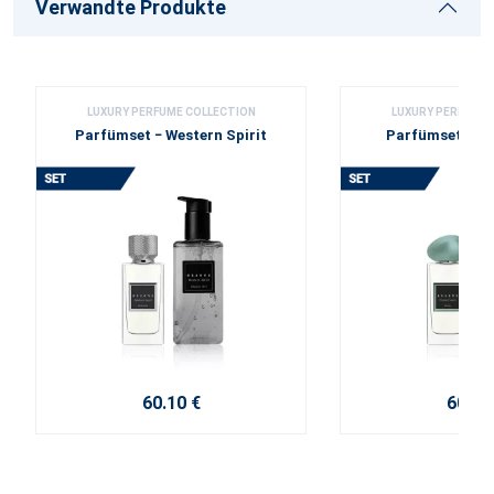
Verwandte Produkte
LUXURY PERFUME COLLECTION
LUXURY PERFUME 
Parfümset − Western Spirit
Parfümset − Di
60.10 €
60.10