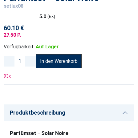
setlux08
5.0
(6×)
60.10 €
27.50 P.
Verfügbarkeit:
Auf Lager
In den Warenkorb
93
x
Produktbeschreibung
Parfümset − Solar Noire