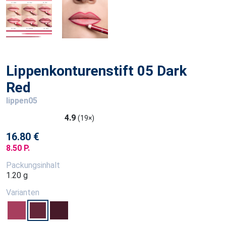
Lippenkonturenstift 05 Dark
Red
lippen05
4.9
(19×)
16.80 €
8.50 P.
Packungsinhalt
1.20 g
Varianten