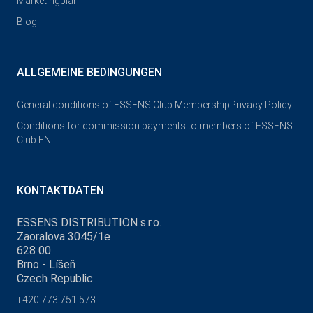
Marketingplan
Blog
ALLGEMEINE BEDINGUNGEN
General conditions of ESSENS Club Membership
Privacy Policy
Conditions for commission payments to members of ESSENS
Club EN
KONTAKTDATEN
ESSENS DISTRIBUTION s.r.o.
Zaoralova 3045/1e
628 00
Brno - Líšeň
Czech Republic
+420 773 751 573