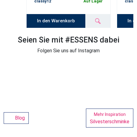
classy12
Auf Lager
class
In den Warenkorb
In d
Seien Sie mit #ESSENS dabei
Folgen Sie uns auf Instagram
Mehr Inspiration
Blog
Silvesterschminke