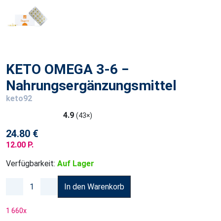
KETO OMEGA 3-6 −
Nahrungsergänzungsmittel
keto92
4.9
(43×)
24.80 €
12.00 P.
Verfügbarkeit:
Auf Lager
In den Warenkorb
1 660
x