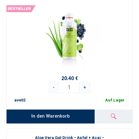
20.40 €
-
+
ave02
Auf Lager
In den Warenkorb
Aloe Vera Gel Drink − Apfel + Acai −