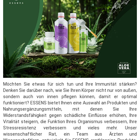
Möchten Sie etwas für sich tun und Ihre Immunität stärken?
Denken Sie darüber nach, wie Sie Ihren Körper nicht nur von außen,
sondern auch von innen pflegen können, damit er optimal
funktioniert? ESSENS bietet Ihnen eine Auswahl an Produkten und
Nahrungsergänzungsmitteln, mit denen Sie Ihre
Widerstandsfähigkeit gegen schädliche Einflüsse erhöhen, Ihre
Vitalität steigern, die Funktion Ihres Organismus verbessern, Ihre
Stressresistenz verbessern und vieles mehr. Unser
wissenschaftlicher Rat, ein Team aus Ärzten und