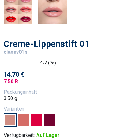
Creme-Lippenstift 01
classy01n
4.7
(7×)
14.70 €
7.50 P.
Packungsinhalt
3.50 g
Varianten
Verfügbarkeit:
Auf Lager