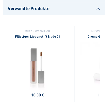
Verwandte Produkte
MUST HAVE EDITION
MUST HAVE E
Flüssiger Lippenstift Nude 01
Creme-Lippen
18.30 €
14.70