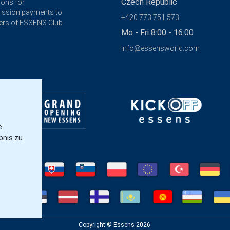
Czech Republic
ions for
ssion payments to
+420 773 751 573
rs of ESSENS Club
Mo - Fri 8:00 - 16:00
info@essensworld.com
e
bnis zu
Copyright © Essens 2026.