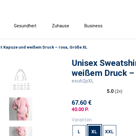
Gesundheit
Zuhause
Business
it Kapuze und weißem Druck – rosa, Größe XL
Unisex Sweatshi
weißem Druck – 
esuh2pXL
5.0
(2×)
67.60 €
40.00 P.
Varianten
L
XL
XXL