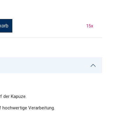
korb
15
x
f der Kapuze.
f hochwertige Verarbeitung.