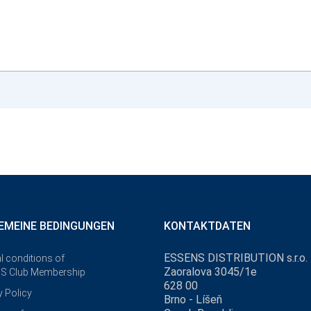
EMEINE BEDINGUNGEN
KONTAKTDATEN
ESSENS DISTRIBUTION s.r.o.
l conditions of
Zaoralova 3045/1e
S Club Membership
628 00
y Policy
Brno - Líšeň