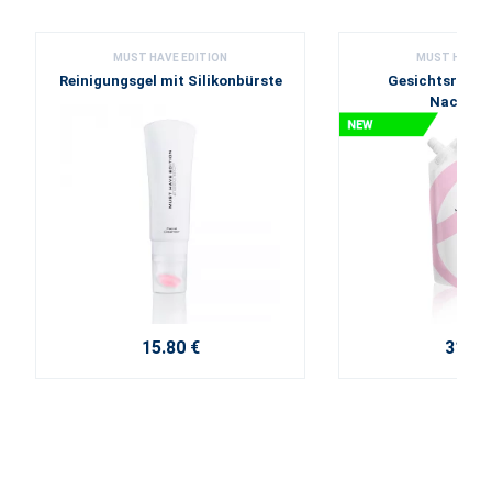
MUST HAVE EDITION
MUST HAVE E
Reinigungsgel mit Silikonbürste
Gesichtsreinig
Nachfül
15.80 €
31.50