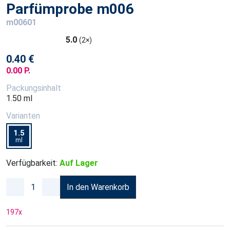
Parfümprobe m006
m00601
5.0
(2×)
0.40 €
0.00 P.
Packungsinhalt
1.50 ml
Varianten
1.5
ml
Verfügbarkeit:
Auf Lager
In den Warenkorb
197
x