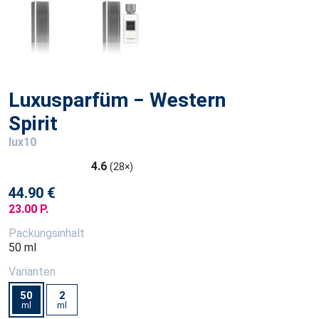
Luxusparfüm − Western
Spirit
lux10
4.6
(28×)
44.90 €
23.00 P.
Packungsinhalt
50 ml
Varianten
50
2
ml
ml