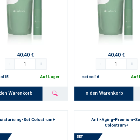
40.40 €
40.40 €
-
+
-
+
ol15
Auf Lager
setcol16
Auf 
 den Warenkorb
In den Warenkorb
oisturising-Set Colostrum+
Anti-Aging-Premium-Se
Colostrum+