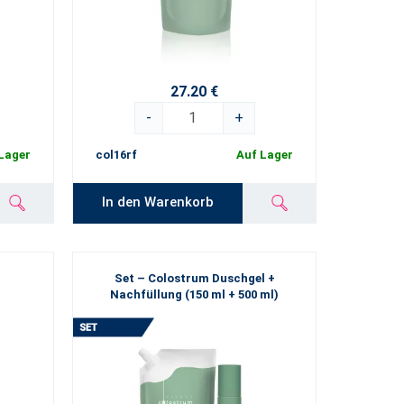
27.20 €
-
+
Lager
col16rf
Auf Lager
In den Warenkorb
Set – Colostrum Duschgel +
Nachfüllung (150 ml + 500 ml)