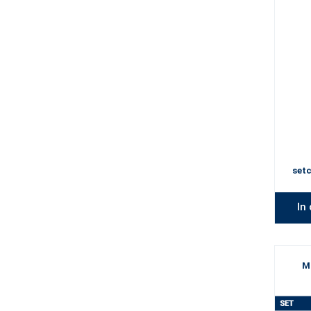
setc
In
M