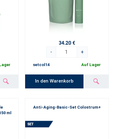
34.20 €
-
+
Lager
setcol14
Auf Lager
In den Warenkorb
de
Anti-Aging-Basic-Set Colostrum+
150 ml