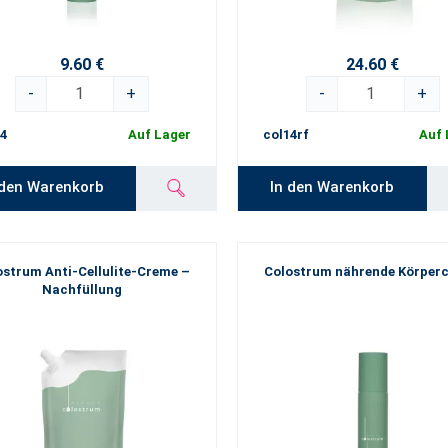
9.60 €
24.60 €
-
+
-
+
4
Auf Lager
col14rf
Auf 
 den Warenkorb
In den Warenkorb
ostrum Anti-Cellulite-Creme –
Colostrum nährende Körper
Nachfüllung