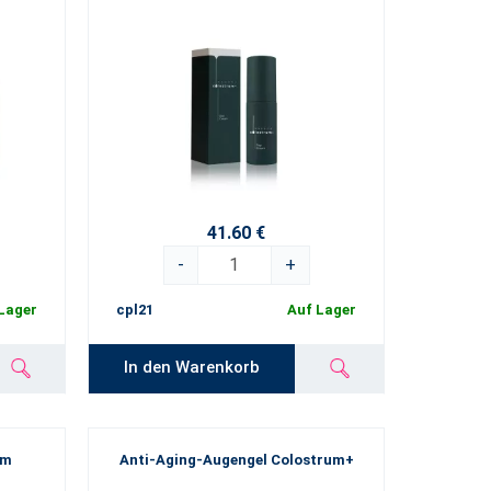
41.60 €
-
+
Lager
cpl21
Auf Lager
In den Warenkorb
um
Anti-Aging-Augengel Colostrum+