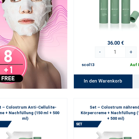
36.00 €
-
+
scol13
Auf 
In den Warenkorb
t – Colostrum Anti-Cellulite-
Set – Colostrum nähren
e + Nachfüllung (150 ml + 500
Körpercreme + Nachfüllung (
ml)
+ 500 ml)