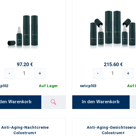
97.20 €
215.60 €
-
+
-
+
pl02
Auf Lager
setcpl03
Auf 
 den Warenkorb
In den Warenkorb
Anti-Aging-Nachtcreme
Anti-Aging-Gesichtsser
Colostrum+
Colostrum+