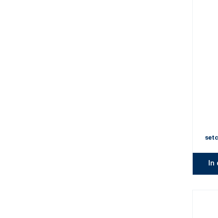
setc
In