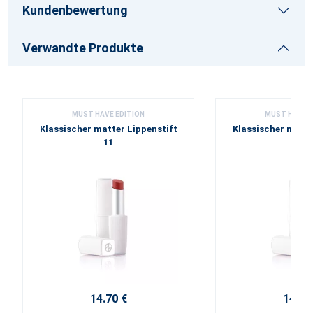
Kundenbewertung
Verwandte Produkte
MUST HAVE EDITION
MUST HAVE E
Klassischer matter Lippenstift
Klassischer matte
11
12
14.70 €
14.70