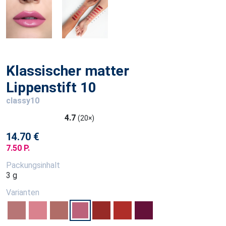
Klassischer matter
Lippenstift 10
classy10
4.7
(20×)
14.70 €
7.50 P.
Packungsinhalt
3 g
Varianten